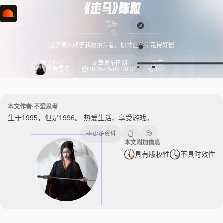
《走马》陈粒
音乐
A Red Life
过了很久终于我愿抬头看，你就在对岸走得好慢
本文作者
文章发布日期
热度
不爱思考
2025-05-09 08:32
164
本文作者·不爱思考
生于1995，但是1996。 热爱生活，享受游戏。
更多资料
本文附加信息
具有版权性
不具时效性