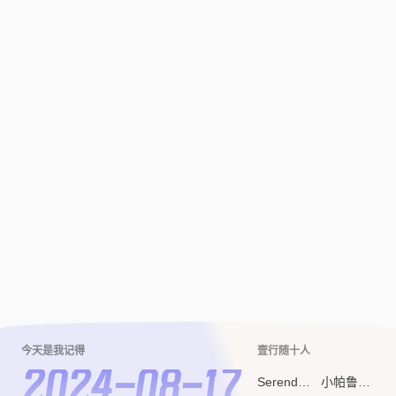
已链接至主星
PROTOCOL: GALAXY-X9
不爱思考
ARED
今天是我记得
壹行随十人
2024-08-17
Serendipity
小帕鲁流浪记