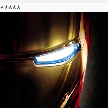
⭐⭐⭐⭐⭐