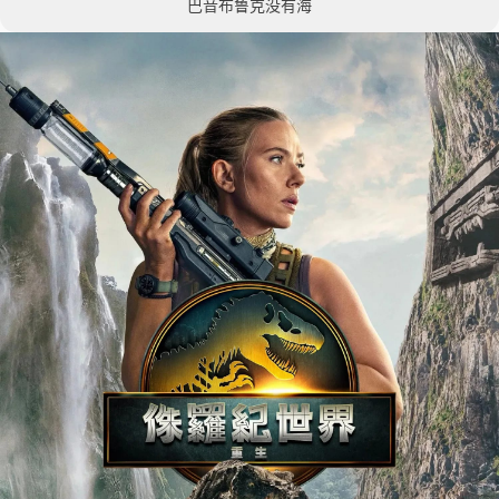
巴音布鲁克没有海