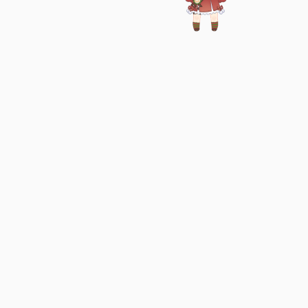
行随十人
帕鲁流浪记
Serendipity
雅阁
小橙子
福不服
星风之痕
因博客
回忆航线
叶象限
Bbb-Lsy07