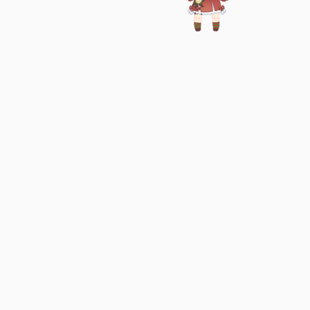
行随十人
风之痕
轻雅阁
福不服
又见梅林
叶象限
木因博客
帕鲁流浪记
小橙子
b-Lsy07
Serendipity